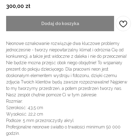
300,00
zł
Dodaj do koszyka
Neonowe oznakowanie rozwiązuje dwa kluczowe problemy
jednocześnie - tworzy niepowtarzalny klimat i odróżnia Cię od
konkurencji, a także jest widoczne z daleka i nie do przeoczenia!
Nie będzie można przejść obok niego obojętnie! To wspaniały
prezent do pokoju dziecięcego. Dla pracowni neon jest
doskonałym elementem wystroju i fotozonu, dzięki czemu
zdjęcia Twoich klientów będą zawsze rozpoznawalne! Najpierw
to my tworzymy przestrzeń, a potem przestrzeń tworzy nas.
Nasz zespół chętnie pomoże Ci w tym zakresie.
Rozmiar:
Szerokość: 43,5 cm
Wysokość: 22,2 cm
Podłoże: 5 mm przezroczysty akryl
Profesjonalne neonowe światło o trwałości minimum 50 000
godzin.