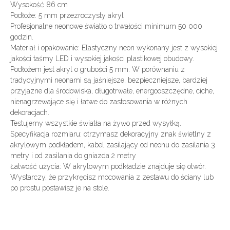
Wysokość 86 cm
Podłoże: 5 mm przezroczysty akryl
Profesjonalne neonowe światło o trwałości minimum 50 000
godzin.
Materiał i opakowanie: Elastyczny neon wykonany jest z wysokiej
jakości taśmy LED i wysokiej jakości plastikowej obudowy.
Podłożem jest akryl o grubości 5 mm. W porównaniu z
tradycyjnymi neonami są jaśniejsze, bezpieczniejsze, bardziej
przyjazne dla środowiska, długotrwałe, energooszczędne, ciche,
nienagrzewające się i łatwe do zastosowania w różnych
dekoracjach.
Testujemy wszystkie światła na żywo przed wysyłką.
Specyfikacja rozmiaru: otrzymasz dekoracyjny znak świetlny z
akrylowym podkładem, kabel zasilający od neonu do zasilania 3
metry i od zasilania do gniazda 2 metry
Łatwość użycia: W akrylowym podkładzie znajduje się otwór.
Wystarczy, że przykręcisz mocowania z zestawu do ściany lub
po prostu postawisz je na stole.