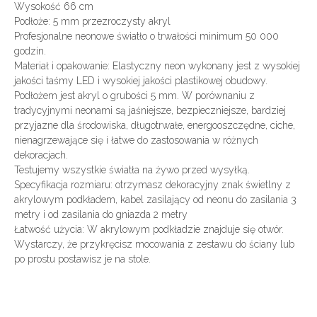
Wysokość 66 cm
Podłoże: 5 mm przezroczysty akryl
Profesjonalne neonowe światło o trwałości minimum 50 000
godzin.
Materiał i opakowanie: Elastyczny neon wykonany jest z wysokiej
jakości taśmy LED i wysokiej jakości plastikowej obudowy.
Podłożem jest akryl o grubości 5 mm. W porównaniu z
tradycyjnymi neonami są jaśniejsze, bezpieczniejsze, bardziej
przyjazne dla środowiska, długotrwałe, energooszczędne, ciche,
nienagrzewające się i łatwe do zastosowania w różnych
dekoracjach.
Testujemy wszystkie światła na żywo przed wysyłką.
Specyfikacja rozmiaru: otrzymasz dekoracyjny znak świetlny z
akrylowym podkładem, kabel zasilający od neonu do zasilania 3
metry i od zasilania do gniazda 2 metry
Łatwość użycia: W akrylowym podkładzie znajduje się otwór.
Wystarczy, że przykręcisz mocowania z zestawu do ściany lub
po prostu postawisz je na stole.