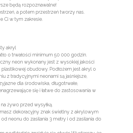
awsze będą rozpoznawalne!
trzeń, a potem przestrzeń tworzy nas.
 Ci w tym zakresie.
y akryl
tło o trwałości minimum 50 000 godzin.
tyczny neon wykonany jest z wysokiej jakości
i plastikowej obudowy. Podłożem jest akryl o
u z tradycyjnymi neonami są jaśniejsze,
rzyjazne dla środowiska, długotrwałe,
enagrzewające się i łatwe do zastosowania w
a na żywo przed wysyłką.
zymasz dekoracyjny znak świetlny z akrylowym
od neonu do zasilania 3 metry i od zasilania do