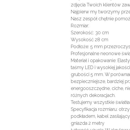
zdjęcia Twoich klientów z
Najpierw my tworzymy przes
Nasz zespół chętnie pomoże
Rozmiar:
Szerokość: 30 cm
Wysokość 28 cm
Podłoże: 5 mm przezroczyst
Profesjonalne neonowe świa
Materiał i opakowanie: Elas
taśmy LED i wysokiej jakośc
grubości 5 mm. W porównani
bezpieczniejsze, bardziej p
energooszczędne, ciche, ni
różnych dekoracjach.
Testujemy wszystkie światł
Specyfikacja rozmiaru: otr
podkładem, kabel zasilający 
gniazda 2 metry