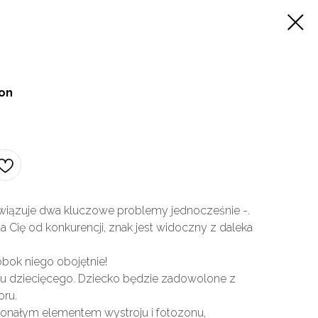
eon
iązuje dwa kluczowe problemy jednocześnie -.
ia Cię od konkurencji, znak jest widoczny z daleka
obok niego obojętnie!
ju dziecięcego. Dziecko będzie zadowolone z
oru.
konałym elementem wystroju i fotozonu,